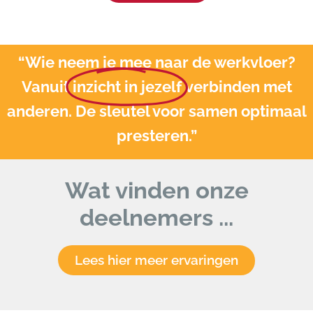
“Wie neem je mee naar de werkvloer?
Vanuit
inzicht in jezelf
verbinden met
anderen. De sleutel voor samen optimaal
presteren.”
Wat vinden onze
deelnemers ...
Lees hier meer ervaringen