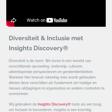
Diversiteit & Inclusie met
Insights Discovery®
DIversiteit is de norm. We leven in een wereld van
verschillende opvoeding, onderwijs, culturen,
uiteenlopende perspectieven en genderidentiteiten.
Wanneer hier bewust rekening mee wordt gehouden,
dienen deze verschillen als fundament om huidige en
nieuwe uitdagingen in organisaties en andere contexten te
overwinnen.
Wij gebruiken de
Insights Discovery®
tools als een brug
om Inclusie te bevorderen. Insights is een krachtig