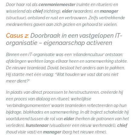
Door haar rol als
ceremoniemeester
(ruimte en rituelen) en
wisselend als
chief
(richting),
elder
(waarden), en
manager
(structuur), ontstond er rust en vertrouwen. Zelfs vertrekkende
medewerkers gaven aan zich gezien en gehoord te voelen.
Casus 2:
Doorbraak in een vastgelopen IT-
organisatie – eigenaarschap activeren
Binnen een IT-organisatie was een ‘eilandencultuur’ ontstaan:
afdelingen werkten langs elkaar heen en samenwerking stokte.
De nieuwe teamlead, David, besloot het anders aan te pakken.
Hij startte met één vraag: “Wat houden we vast dat ons niet
meer dient?”
In plaats van direct processen te herstructureren, creëerde hij
een proces van dialoog en ritueel: wekelijkse
‘verbindingsmomenten’ waarin teamleden reflecteerden op hun
bijdrage, blokkades en samenwerking. In dit traject schakelde hij
voortdurend tussen de rol van
elder
(herken de patronen van het
verleden),
kunstenaar
(visualiseer een nieuw werkmodel),
chief
(houd visie vast) en
manager
(borg het nieuwe ritme).