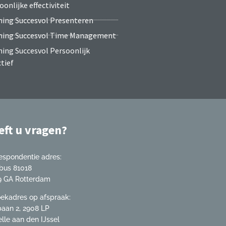
oonlijke effectiviteit
ning Succesvol Presenteren
ning Succesvol Time Management
ning Succesvol Persoonlijk
ctief
eft u vragen?
espondentie adres:
bus 81018
 GA Rotterdam
ekadres op afspraak:
baan 2, 2908 LP
lle aan den IJssel