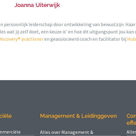
Joanna Uiterwijk
n persoonlijk leiderschap door ontwikkeling van bewustzijn. Haar 
s wat jij zelf doet, een keuze is’ en hoe dit uitgangspunt jou kan d
Discovery® practioner
en geassiocieerd coach en facilitator bij
Huls
ciële
Management & Leidinggeven
Com
effe
ommerciële
Alle
Alles over Management &