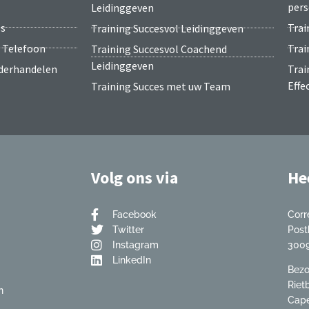
pers
Leidinggeven
es
Trai
Training Succesvol Leidinggeven
e Telefoon
Trai
Training Succesvol Coachend
Leidinggeven
nderhandelen
Trai
Effe
Training Succes met uw Team
Volg ons via
He
Facebook
Corr
Twitter
Post
Instagram
3009
LinkedIn
Bezo
Riet
n
Cape