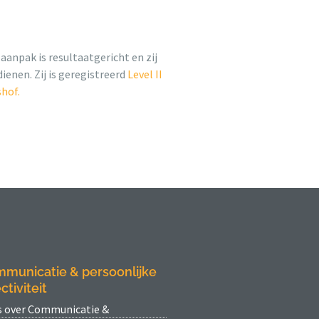
aanpak is resultaatgericht en zij
ienen. Zij is geregistreerd
Level II
hof.
municatie & persoonlijke
ctiviteit
s over Communicatie &