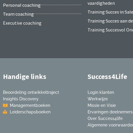
vaardigheden
Personal coaching
Training Succes in Sal
Team coaching
Training Succes aan d
Executive coaching
Training Succesvol O
Handige links
Success4Life
Beoordeling ontwikkeltraject
Login klanten
Insights Discovery
Werkwijze
Managementboeken
Missie en Visie
Leiderschapsboeken
Ervaringen deelnemers
Over Success4life
Algemene voorwaarde