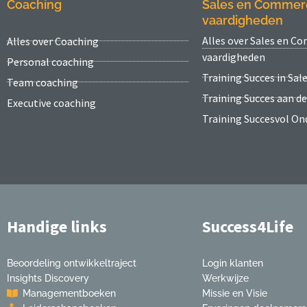
Coaching
Sales en Commer
vaardigheden
Alles over Sales en C
Alles over Coaching
vaardigheden
Personal coaching
Training Succes in Sal
Team coaching
Training Succes aan d
Executive coaching
Training Succesvol O
Handige links
Success4Life
Beoordeling ontwikkeltraject
Login klanten
Insights Discovery
Werkwijze
Managementboeken
Missie en Visie