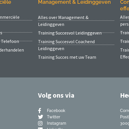
ciële
Management & Leidinggeven
Com
effe
ommerciële
Alle
Alles over Management &
pers
Leidinggeven
es
Trai
Training Succesvol Leidinggeven
e Telefoon
Trai
Training Succesvol Coachend
Leidinggeven
nderhandelen
Trai
Effe
Training Succes met uw Team
Volg ons via
He
Facebook
Corr
Twitter
Post
Instagram
3009