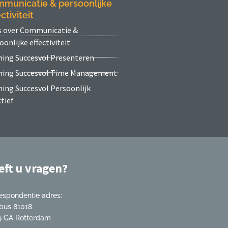
municatie & persoonlijke
ctiviteit
s over Communicatie &
oonlijke effectiviteit
ning Succesvol Presenteren
ning Succesvol Time Management
ning Succesvol Persoonlijk
ctief
eft u vragen?
espondentie adres:
bus 81018
 GA Rotterdam