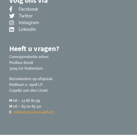
Volg ons via
Facebook
Twitter
Instagram
LinkedIn
Heeft u vragen?
Correspondentie adres:
Postbus 81018
3009 GA Rotterdam
Bezoekadres op afspraak:
Rietbaan 2, 2908 LP
Capelle aan den IJssel
M
06 – 13 66 82 99
M
06 – 83 00 85 50
E
contact@success4life.nl